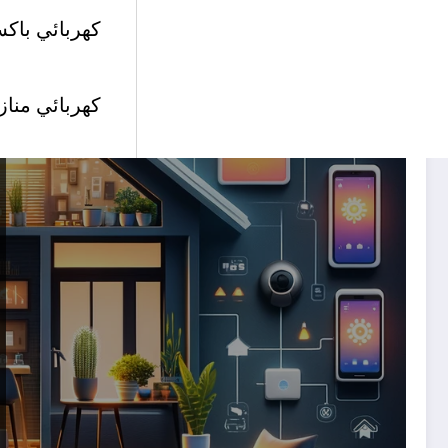
كهربائي باكس
كهربائي مناز