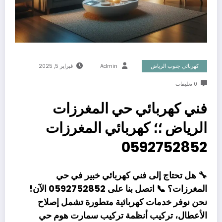
كهربائي جنوب الرياض
Admin
فبراير 5, 2025
0 تعليقات
فني كهربائي حي المغرزات
الرياض ؛؛ كهربائي المغرزات
0592752852
🔧
هل تحتاج إلى فني كهربائي خبير في حي
المغرزات؟
📞
اتصل بنا على 0592752852 الآن!
نحن نوفر
خدمات كهربائية متطورة
تشمل
إصلاح
الأعطال
،
تركيب أنظمة تركيب سمارت هوم حي