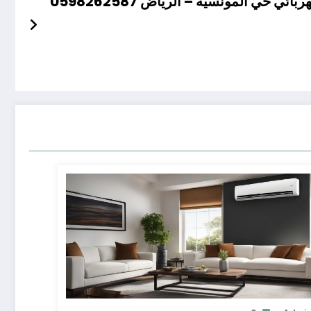
بائي حي المونسية – الرياض 0598262587