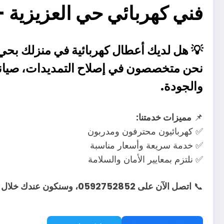
فني كهربائي حي العزيزية – الرياض
💡
هل لديك أعطال كهربائية في منزلك بحي 
نحن متخصصون في
إصلاح التمديدات، صيانة
والجودة.
📌
مميزات خدمتنا:
✅ كهربائيون محترفون ومدربون
✅ خدمة سريعة وأسعار مناسبة
✅ نلتزم بمعايير الأمان والسلامة
📞
اتصل الآن على 0592752852، وسنكون عندك خلال وقت قياسي!