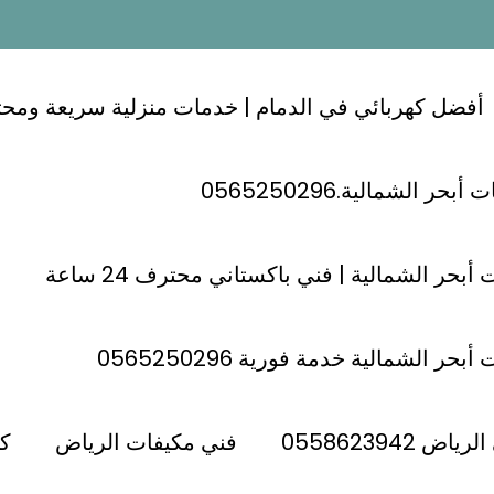
أفضل كهربائي في الدمام | خدمات منزلية سريعة ومحترفة 24
ر الشمالية.0565250296
زية – الرياض 0592752852
أبحر الشمالية | فني باكستاني محترف 24 ساعة
حر الشمالية خدمة فورية 0565250296
– الرياض 0592752852
 0558623942
فني مكيفات الرياض
كه