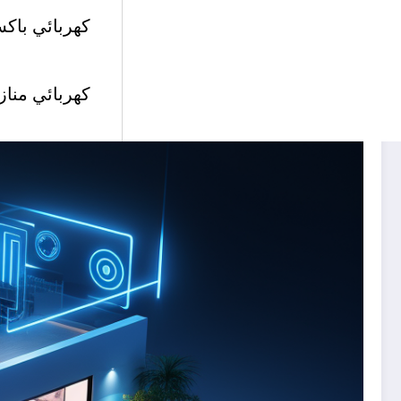
كهربائي باكس
كهربائي مناز