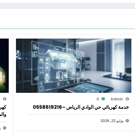
n
0
Admin
خدمة كهربائي حي الوادي الرياض –0558619216
كهر
والم
يوليو 22, 2026
يو