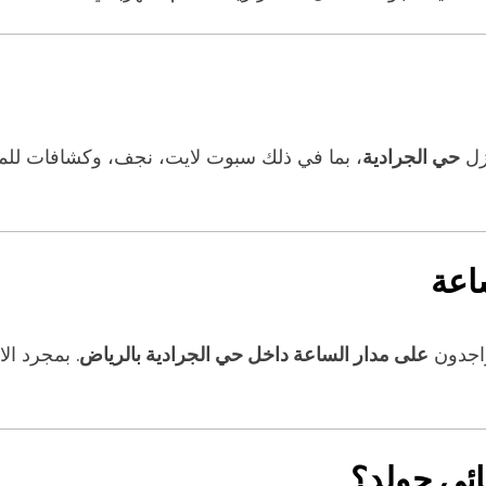
زل
حي الجرادية
، بما في ذلك سبوت لايت، نجف، وكشافات للمدا
واجدون
على مدار الساعة داخل حي الجرادية بالرياض
. بمجرد ال
ائي جولد؟