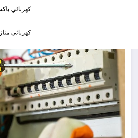
كهربائي باكس
كهربائي مناز