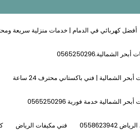
أفضل كهربائي في الدمام | خدمات منزلية سريعة ومحترفة 24
ر الشمالية.0565250296
اض 0558623942
أبحر الشمالية | فني باكستاني محترف 24 ساعة
حر الشمالية خدمة فورية 0565250296
0558623942
 0558623942
فني مكيفات الرياض
كه