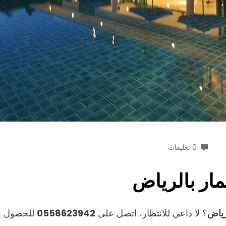
0 تعليقات
ار بالرياض
رياض
؟ لا داعي للانتظار، اتصل على
0558623942
للحصول عل