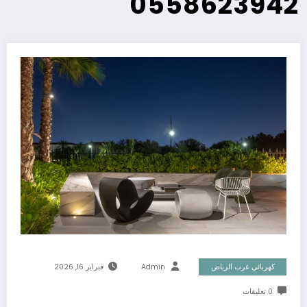
0558623942
كهربائي غرب الرياض
Admin
فبراير 16, 2026
0 تعليقات